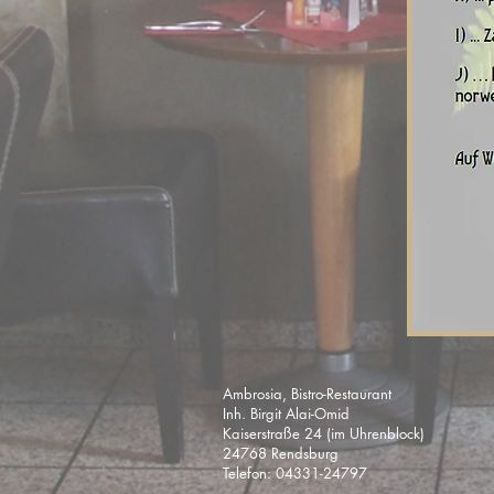
Ambrosia, Bistro-Restaurant
Inh. Birgit Alai-Omid
Kaiserstraße 24 (im Uhrenblock)
24768 Rendsburg
Telefon: 04331-24797