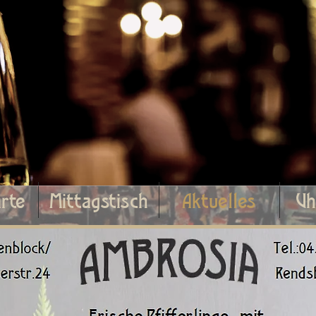
rte
Mittagstisch
Aktuelles
Uh